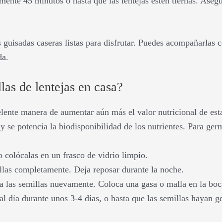
ente 45 minutos o hasta que las lentejas estén tiernas. Aseg
as guisadas caseras listas para disfrutar. Puedes acompañarlas 
da.
as de lentejas en casa?
lente manera de aumentar aún más el valor nutricional de est
 y se potencia la biodisponibilidad de los nutrientes. Para ger
o colócalas en un frasco de vidrio limpio.
illas completamente. Deja reposar durante la noche.
ga las semillas nuevamente. Coloca una gasa o malla en la boca
al día durante unos 3-4 días, o hasta que las semillas hayan 