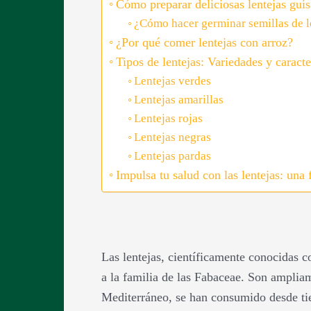
Cómo preparar deliciosas lentejas guis
¿Cómo hacer germinar semillas de l
¿Por qué comer lentejas con arroz?
Tipos de lentejas: Variedades y caracte
Lentejas verdes
Lentejas amarillas
Lentejas rojas
Lentejas negras
Lentejas pardas
Impulsa tu salud con las lentejas: una f
Las lentejas, científicamente conocidas
a la familia de las Fabaceae. Son ampliam
Mediterráneo, se han consumido desde tiem