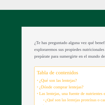
¿Te has preguntado alguna vez qué benefic
exploraremos sus propiedes nutricionales
prepárate para sumergirte en el mundo de 
Tabla de contenidos
¿Qué son las lentejas?
¿Dónde comprar lentejas?
Las lentejas, una fuente de nutrientes 
¿Qué son las lentejas proteínas o 