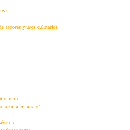
cos?
e sabores y usos culinarios
eñimiento
amo en la lactancia?
 sésamo