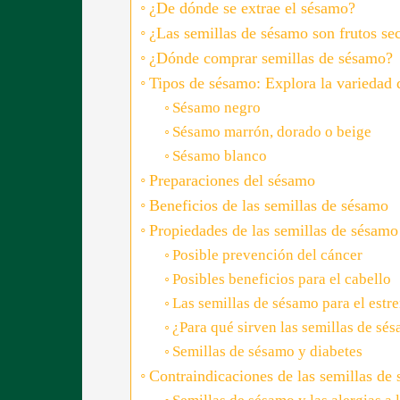
¿De dónde se extrae el sésamo?
¿Las semillas de sésamo son frutos se
¿Dónde comprar semillas de sésamo?
Tipos de sésamo: Explora la variedad d
Sésamo negro
Sésamo marrón, dorado o beige
Sésamo blanco
Preparaciones del sésamo
Beneficios de las semillas de sésamo
Propiedades de las semillas de sésamo
Posible prevención del cáncer
Posibles beneficios para el cabello
Las semillas de sésamo para el estr
¿Para qué sirven las semillas de sés
Semillas de sésamo y diabetes
Contraindicaciones de las semillas de