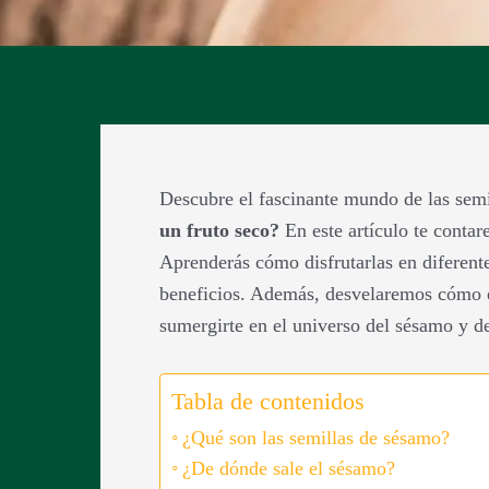
Descubre el fascinante mundo de las semi
un fruto seco?
En este artículo te contar
Aprenderás cómo disfrutarlas en diferente
beneficios. Además, desvelaremos cómo es
sumergirte en el universo del sésamo y de
Tabla de contenidos
¿Qué son las semillas de sésamo?
¿De dónde sale el sésamo?