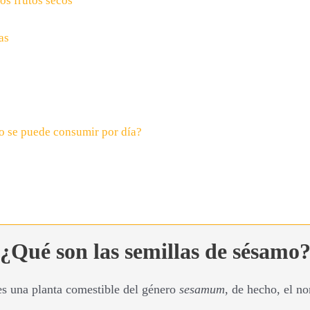
los frutos secos
as
o se puede consumir por día?
¿Qué son las semillas de sésamo
es una planta comestible del género
sesamum
, de hecho, el n