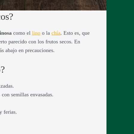
cos?
ginosa
como el
lino
o la
chía
. Esto es, que
erto parecido con los frutos secos. En
ás abajo en precauciones.
o?
izadas.
 con semillas envasadas.
 ferias.