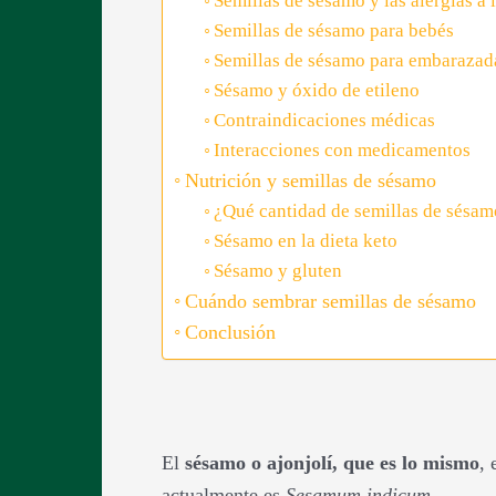
Semillas de sésamo y las alergias a 
Semillas de sésamo para bebés
Semillas de sésamo para embarazad
Sésamo y óxido de etileno
Contraindicaciones médicas
Interacciones con medicamentos
Nutrición y semillas de sésamo
¿Qué cantidad de semillas de sésam
Sésamo en la dieta keto
Sésamo y gluten
Cuándo sembrar semillas de sésamo
Conclusión
El
sésamo o ajonjolí, que es lo mismo
, 
actualmente es
Sesamum indicum
.